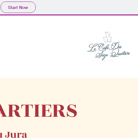
Start Now
UARTIERS
u Jura