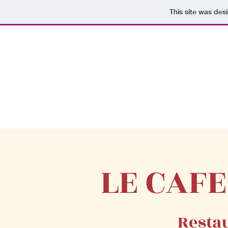
This site was des
LE CAFE
Restau