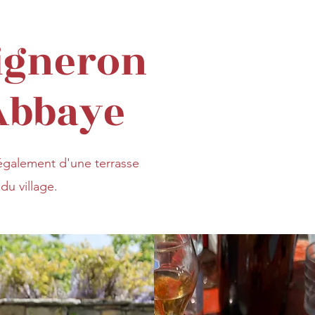
vigneron
 Abbaye
 également d'une terrasse
du village.