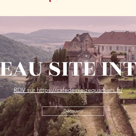
EAU SITE IN
RDV sur https://cafedesseizequartiers.fr/
Découvrir